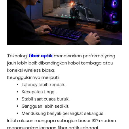
Teknologi
fiber optik
menawarkan performa yang
jauh lebih baik dibandingkan kabel tembaga atau
koneksi wireless biasa.
Keunggulannya meliputi:
Latency lebih rendah.
Kecepatan tinggi.
Stabil saat cuaca buruk.
Gangguan lebih sedikit.
Mendukung banyak perangkat sekaligus.
Inilah alasan mengapa sebagian besar ISP modern
menggunakan jaringan fiber optik sebagai