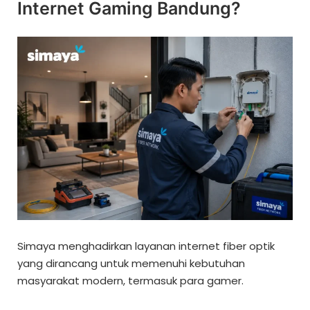
Internet Gaming Bandung?
Simaya menghadirkan layanan internet fiber optik
yang dirancang untuk memenuhi kebutuhan
masyarakat modern, termasuk para gamer.