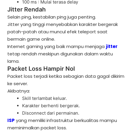
100 ms : Mulai terasa delay
Jitter Rendah
Selain ping, kestabilan ping juga penting.
Jitter yang tinggi menyebabkan karakter bergerak
patah-patah atau muncul efek teleport saat
bermain game online.
Internet gaming yang baik mampu menjaga
jitter
tetap rendah meskipun digunakan dalam waktu
lama.
Packet Loss Hampir Nol
Packet loss terjadi ketika sebagian data gagal dikirim
ke server.
Akibatnya:
Skill terlambat keluar.
Karakter berhenti bergerak.
Disconnect dari permainan.
ISP
yang memiliki infrastruktur berkualitas mampu
meminimalkan packet loss.