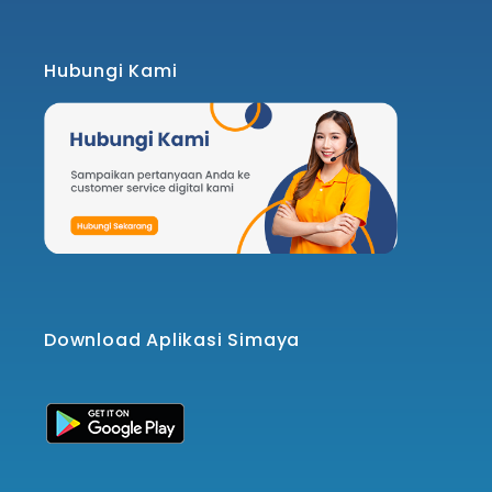
Hubungi Kami
Download Aplikasi Simaya