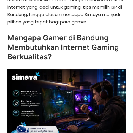
internet yang ideal untuk gaming, tips memilih ISP di
Bandung, hingga alasan mengapa Simaya menjadi
pilihan yang tepat bagi para gamer.
Mengapa Gamer di Bandung
Membutuhkan Internet Gaming
Berkualitas?