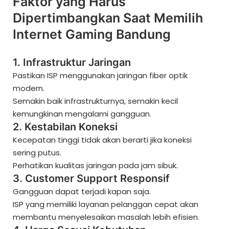
Faktor yang Harus
Dipertimbangkan Saat Memilih
Internet Gaming Bandung
1. Infrastruktur Jaringan
Pastikan ISP menggunakan jaringan fiber optik
modern.
Semakin baik infrastrukturnya, semakin kecil
kemungkinan mengalami gangguan.
2. Kestabilan Koneksi
Kecepatan tinggi tidak akan berarti jika koneksi
sering putus.
Perhatikan kualitas jaringan pada jam sibuk.
3. Customer Support Responsif
Gangguan dapat terjadi kapan saja.
ISP yang memiliki layanan pelanggan cepat akan
membantu menyelesaikan masalah lebih efisien.