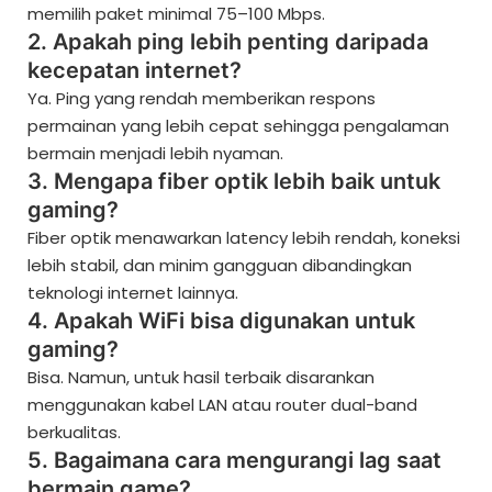
memilih paket minimal 75–100 Mbps.
2. Apakah ping lebih penting daripada
kecepatan internet?
Ya. Ping yang rendah memberikan respons
permainan yang lebih cepat sehingga pengalaman
bermain menjadi lebih nyaman.
3. Mengapa fiber optik lebih baik untuk
gaming?
Fiber optik menawarkan latency lebih rendah, koneksi
lebih stabil, dan minim gangguan dibandingkan
teknologi internet lainnya.
4. Apakah WiFi bisa digunakan untuk
gaming?
Bisa. Namun, untuk hasil terbaik disarankan
menggunakan kabel LAN atau router dual-band
berkualitas.
5. Bagaimana cara mengurangi lag saat
bermain game?