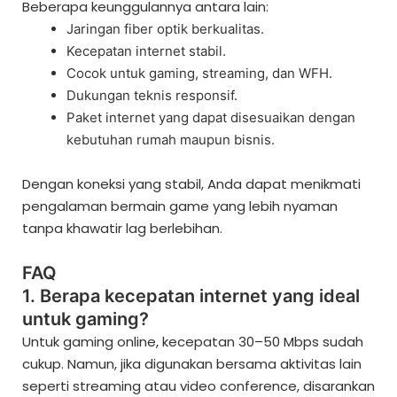
Beberapa keunggulannya antara lain:
Jaringan fiber optik berkualitas.
Kecepatan internet stabil.
Cocok untuk gaming, streaming, dan WFH.
Dukungan teknis responsif.
Paket internet yang dapat disesuaikan dengan
kebutuhan rumah maupun bisnis.
Dengan koneksi yang stabil, Anda dapat menikmati
pengalaman bermain game yang lebih nyaman
tanpa khawatir lag berlebihan.
FAQ
1. Berapa kecepatan internet yang ideal
untuk gaming?
Untuk gaming online, kecepatan 30–50 Mbps sudah
cukup. Namun, jika digunakan bersama aktivitas lain
seperti streaming atau video conference, disarankan