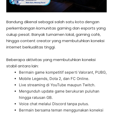
Bandung dikenal sebagai salah satu kota dengan
perkembangan komunitas gaming dan esports yang
cukup pesat. Banyak turnamen lokal, gaming café,
hingga content creator yang membutuhkan koneksi
internet berkualitas tinggi.
Beberapa aktivitas yang membutuhkan koneksi
stabil antara lain:
Bermain game kompetitif seperti Valorant, PUBG,
Mobile Legends, Dota 2, dan FC Online.
Live streaming di YouTube maupun Twitch.
Mengunduh update game berukuran puluhan
hingga ratusan GB.
Voice chat melalui Discord tanpa putus.
Bermain bersama teman menggunakan koneksi