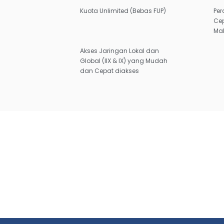
Kuota Unlimited (Bebas FUP)
Per
Cep
Ma
Akses Jaringan Lokal dan
Global (IIX & IX) yang Mudah
dan Cepat diakses