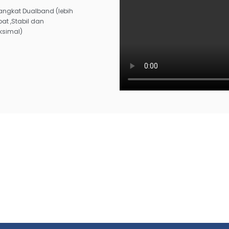
angkat Dualband (lebih
at ,Stabil dan
ksimal)